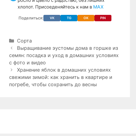
росло и цвело с радостью, без лишних
хлопот. Присоеденяйтесь к нам в
МАХ
Поделиться:
VK
TG
OK
PIN
Рубрики
Сорта
Выращивание эустомы дома в горшке из
семян: посадка и уход в домашних условиях
с фото и видео
Хранение яблок в домашних условиях
свежими зимой: как хранить в квартире и
погребе, чтобы сохранить до весны