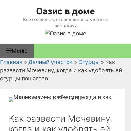
Перейти
Оазис в доме
к
содержимому
Все о садовых, огородных и комнатных
растениях
Меню
Главная
»
Дачный участок
»
Огурцы
»
Как
развести Мочевину, когда и как удобрять ей
огурцы пошагово
Как развести Мочевину,
когда и как удобрять ей