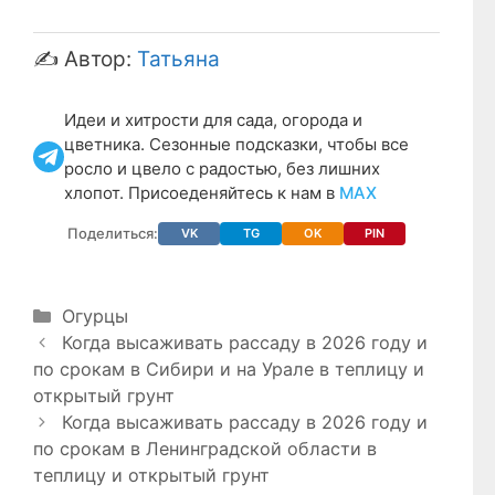
✍️ Автор:
Татьяна
Идеи и хитрости для сада, огорода и
цветника. Сезонные подсказки, чтобы все
росло и цвело с радостью, без лишних
хлопот. Присоеденяйтесь к нам в
МАХ
Поделиться:
VK
TG
OK
PIN
Рубрики
Огурцы
Когда высаживать рассаду в 2026 году и
по срокам в Сибири и на Урале в теплицу и
открытый грунт
Когда высаживать рассаду в 2026 году и
по срокам в Ленинградской области в
теплицу и открытый грунт