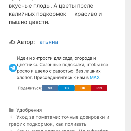
вкусные плоды. А цветы после
калийных подкормок — красиво и
пышно цвести.
✍️ Автор:
Татьяна
Идеи и хитрости для сада, огорода и
цветника. Сезонные подсказки, чтобы все
росло и цвело с радостью, без лишних
хлопот. Присоеденяйтесь к нам в
МАХ
Поделиться:
VK
TG
OK
PIN
Рубрики
Удобрения
Уход за томатами: точные дозировки и
график подкормок, как поливать