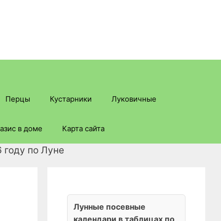
Перцы
Кустарники
Луковичные
азис в доме
Карта сайта
 году по Луне
Лунные посевные
календари в таблицах по