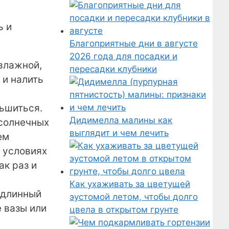
ь и
Благоприятные дни в августе
2026 года для посадки и
 влажной,
пересадки клубники
 и налить
ньшиться.
Дидимелла малины как
 солнечных
выглядит и чем лечить
ем
х условиях
ак раз и
Как ухаживать за цветущей
 длинный
эустомой летом, чтобы долго
е вазы или
цвела в открытом грунте