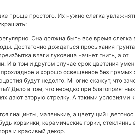
ке проще простого. Их нужно слегка увлажнят
украшать:
 регулярно. Она должна быть все время слегка
воды. Достаточно дождаться просыхания грунта
преизбытка влаги луковица начнет гнить, а от
и. И в том и другом случае срок цветения уме
е прохладное и хорошо освещенное без прямых
соцветия будут недолго. Многие скажут, что зач
ты? Дело в том, что нередко при благоприятны
ях дают вторую стрелку. А такими условиями к
тся гиацинты, маленькие, а цветущий цветонос
будь корзинки, керамические горки, стеклянны
пора и красивый декор.