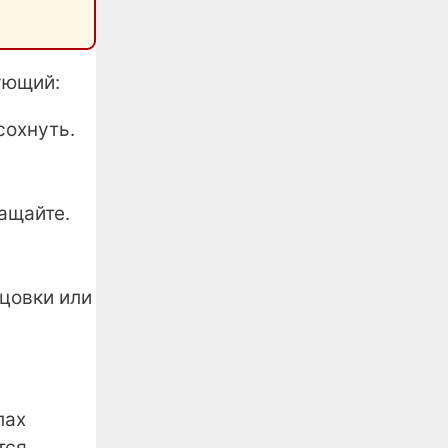
ующий:
сохнуть.
ащайте.
цовки или
лах
тся