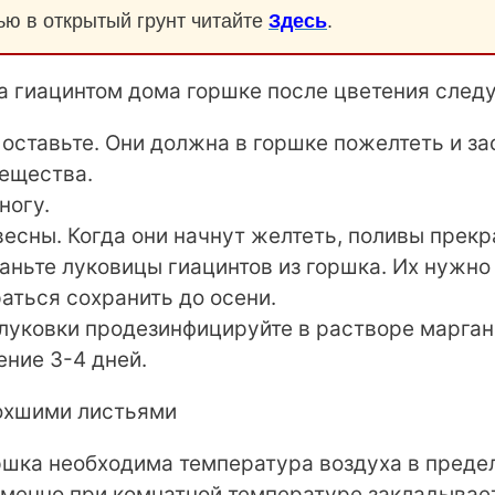
ью в открытый грунт читайте
Здесь
.
за гиацинтом дома горшке после цветения след
оставьте. Они должна в горшке пожелтеть и за
вещества.
ногу.
есны. Когда они начнут желтеть, поливы прекр
аньте луковицы гиацинтов из горшка. Их нужно
раться сохранить до осени.
луковки продезинфицируйте в растворе марган
ение 3-4 дней.
ршка необходима температура воздуха в преде
Именно при комнатной температуре закладывае