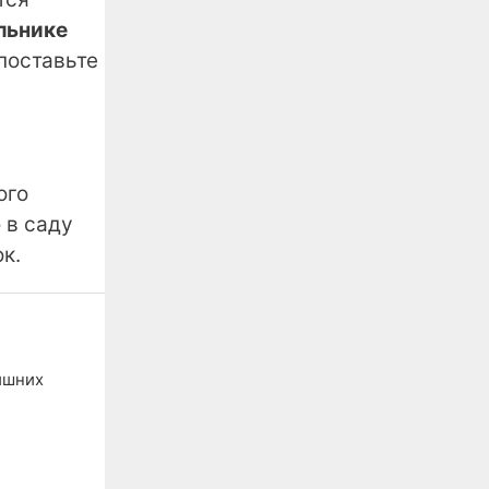
льнике
поставьте
ого
 в саду
к.
лишних