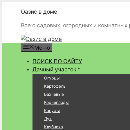
Перейти
Оазис в доме
к
содержимому
Все о садовых, огородных и комнатных
Меню
ПОИСК ПО САЙТУ
Дачный участок
Огурцы
Картофель
Бахчевые
Корнеплоды
Капуста
Лук
Клубника