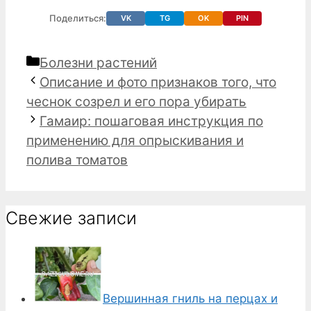
Поделиться:
VK
TG
OK
PIN
Рубрики
Болезни растений
Описание и фото признаков того, что
чеснок созрел и его пора убирать
Гамаир: пошаговая инструкция по
применению для опрыскивания и
полива томатов
Свежие записи
Вершинная гниль на перцах и