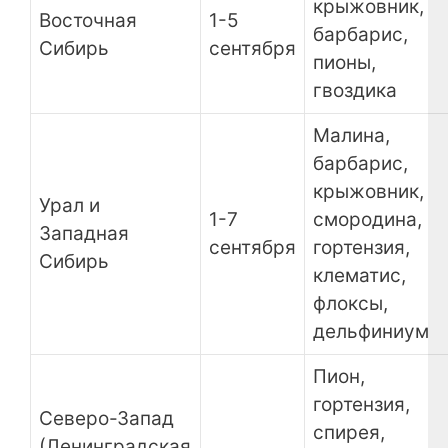
крыжовник,
Восточная
1-5
барбарис,
Сибирь
сентября
пионы,
гвоздика
Малина,
барбарис,
крыжовник,
Урал и
1-7
смородина,
Западная
сентября
гортензия,
Сибирь
клематис,
флоксы,
дельфиниум
Пион,
гортензия,
Северо-Запад
спирея,
(Ленинградская