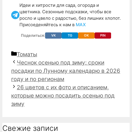
Идеи и хитрости для сада, огорода и
цветника. Сезонные подсказки, чтобы все
росло и цвело с радостью, без лишних хлопот.
Присоеденяйтесь к нам в
МАХ
Поделиться:
VK
TG
OK
PIN
Рубрики
Томаты
Чеснок осенью под зиму: сроки
посадки по Лунному календарю в 2026
году и по регионам
26 цветов с их фото и описанием,
которые можно посадить осенью под
зиму
Свежие записи