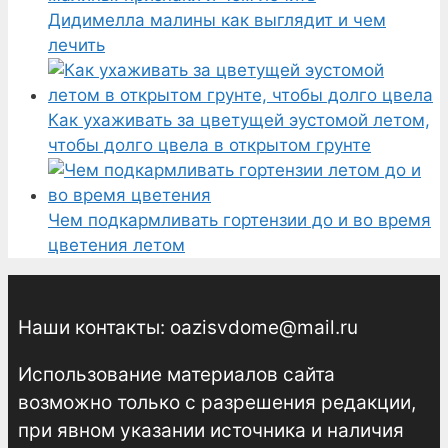
Дидимелла малины как выглядит и чем
лечить
Как ухаживать за цветущей эустомой летом,
чтобы долго цвела в открытом грунте
Чем подкармливать гортензии до и во время
цветения летом
Наши контакты: oazisvdome@mail.ru
Использование материалов сайта
возможно только с разрешения редакции,
при явном указании источника и наличия