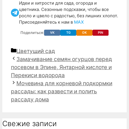
Идеи и хитрости для сада, огорода и
цветника. Сезонные подсказки, чтобы все
росло и цвело с радостью, без лишних хлопот.
Присоеденяйтесь к нам в
МАХ
Поделиться:
VK
TG
OK
PIN
Рубрики
Цветущий сад
Замачивание семян огурцов перед
посевом в Эпине, Янтарной кислоте и
Перекиси водорода
Мочевина для корневой подкормки
рассады: как развести и полить
рассаду дома
Свежие записи