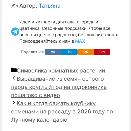
✍️ Автор:
Татьяна
Идеи и хитрости для сада, огорода и
цветника. Сезонные подсказки, чтобы все
росло и цвело с радостью, без лишних хлопот.
Присоеденяйтесь к нам в
МАХ
Поделиться:
VK
TG
OK
PIN
Рубрики
Символика комнатных растений
Выращивание из семян острого
перца круглый год на подоконнике
пошагово с видео
Как и когда сажать клубнику
семенами на рассаду в 2026 году по
Лунному календарю